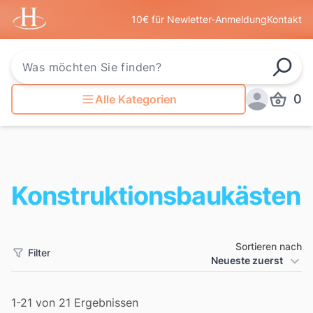
Startseite
10€ für Newletter-Anmeldung
Kontakt
Such
0
Alle Kategorien
Produkt
Anmelden
Konstruktionsbaukästen
Sortieren nach
Filter
Produkt Sortierung
Neueste zuerst
Filter
1-21 von 21 Ergebnissen