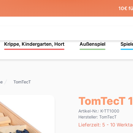
10€ f
Krippe, Kindergarten, Hort
Außenspiel
Spiel
ne
TomTecT
TomTecT 
Product information
Artikel-Nr.: K-TT1000
Hersteller: TomTecT
Lieferzeit
Lieferzeit: 5 - 10 Werkt