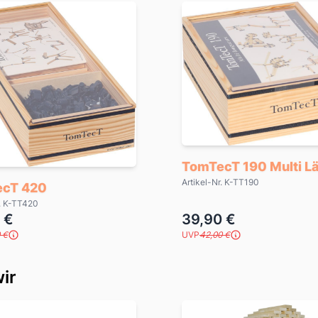
TomTecT 190 Multi L
Artikel-Nr. K-TT190
cT 420
r. K-TT420
 €
39,90 €
 €
UVP
42,00 €
ir