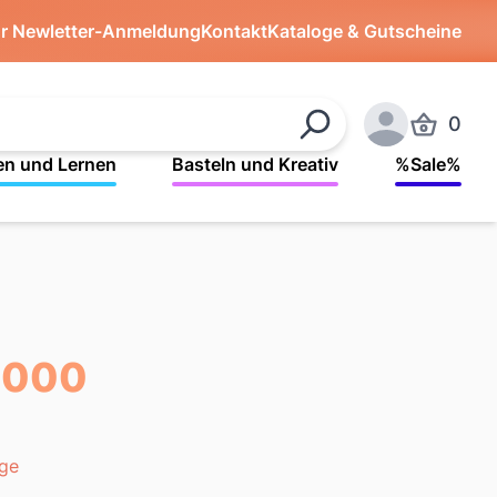
ür Newletter-Anmeldung
Kontakt
Kataloge & Gutscheine
0
Produkte 
Suchen
Anmelden
en und Lernen
Basteln und Kreativ
%Sale%
1000
age