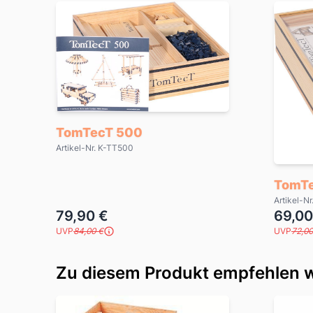
TomTecT 500
Artikel-Nr. K-TT500
TomTe
Artikel-N
79,90 €
69,00
UVP
84,00 €
UVP
72,00
Zu diesem Produkt empfehlen w