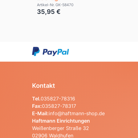
Artikel-Nr. GK-58470
35,95 €
Kontakt
Tel.
035827-78316
Fax:
035827-78317
E-Mail:
info@haftmann-shop.de
Haftmann Einrichtungen
Weißenberger Straße 32
02906 Waldhufen