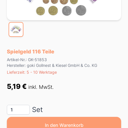
Spielgeld 116 Teile
Product information
Artikel-Nr.: GK-51853
Hersteller: goki Gollnest & Kiesel GmbH & Co. KG
Lieferzeit
Lieferzeit: 5 - 10 Werktage
Preis
5,19 €
inkl. MwSt.
Menge
Set
In den Warenkorb