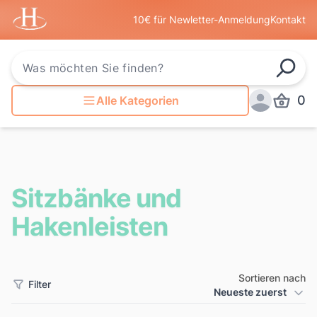
Startseite
10€ für Newletter-Anmeldung
Kontakt
Such
0
Alle Kategorien
Produkt
Anmelden
Sitzbänke und
Hakenleisten
Sortieren nach
Filter
Produkt Sortierung
Neueste zuerst