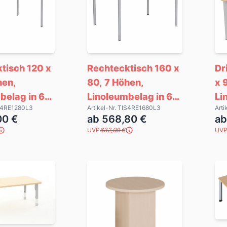
tisch 120 x
Rechtecktisch 160 x
Dr
hen,
80, 7 Höhen,
x 
belag in 6
Linoleumbelag in 6
Li
IS4RE1280L3
Artikel-Nr. TIS4RE1680L3
Art
Farben
Fa
00 €
ab 568,80 €
ab
UVP
632,00 €
UV