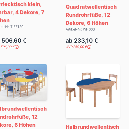
nfecktisch klein,
Quadratwellentisch
hrbar, 4 Dekore, 7
Rundrohrfüße, 12
hen
Dekore, 6 Höhen
kel-Nr. TIFE120
Artikel-Nr. WI-66S
 506,60 €
ab 233,10 €
P
596,00 €
UVP
259,00 €
lbrundwellentisch
ndrohrfüße, 12
kore, 6 Höhen
Halbrundwellentisch