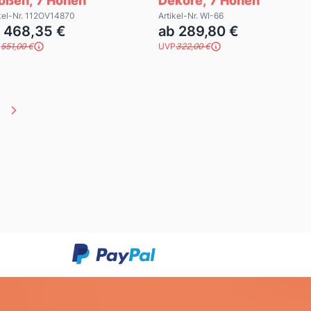
ößen, 7 Höhen
Dekore, 7 Höhen
kel-Nr. 112OV14870
Artikel-Nr. WI-66
 468,35 €
ab 289,80 €
P
551,00 €
UVP
322,00 €