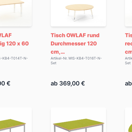
WLAF
Tisch OWLAF rund
Ti
ig 120 x 60
Durchmesser 120
re
cm,
cm
WIS-KB4-T014T-N-
Artikel-Nr. WIS-KB4-T016T-N-
Art
stellbar,
höhenverstellbar,
hö
Set
Set
beige
be
00 €
ab 369,00 €
ab