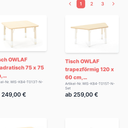
1
2
3
sch OWLAF
Tisch OWLAF
adratisch 75 x 75
trapezförmig 120 x
,
60 cm,
ikel-Nr. WIS-KB4-T013T-N-
henverstellbar,
Artikel-Nr. WIS-KB4-T015T-N-
höhenverstellbar,
Set
ige
beige
 249,00 €
ab 259,00 €