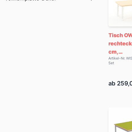
Tisch O
rechteck
cm,
Artikel-Nr. 
höhenver
Set
beige
ab 259,