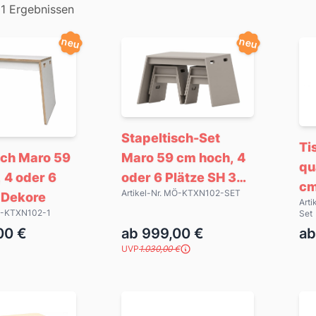
51 Ergebnissen
neu
neu
Stapeltisch-Set
Ti
Maro 59 cm hoch, 4
sch Maro 59
qu
oder 6 Plätze SH 35
 4 oder 6
cm
Artikel-Nr. MÖ-KTXN102-SET
cm, 2 Dekore
2 Dekore
Art
hö
MÖ-KTXN102-1
Set
be
00 €
ab 999,00 €
ab
UVP
1.030,00 €