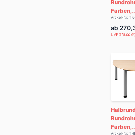
Rundrohr
Farben,
Artikel-Nr. T
Schichtst
ab 270,
Größen
UVP
318,00 €
Halbrund
Rundrohr
Farben,
Artikel-Nr. 