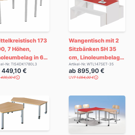
ittelkreistisch 173
Wangentisch mit 2
90, 7 Höhen,
Sitzbänken SH 35
noleumbelag in 6
cm, Linoleumbelag
ikel-Nr. TIS4DK1780L3
Artikel-Nr. WTL147SET-35
rben
in 6 Farben
 449,10 €
ab 895,90 €
P
499,00 €
UVP
1.054,00 €