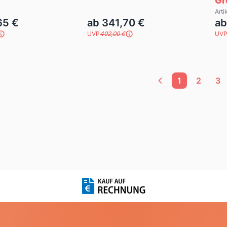
Gr
offplatte, 3
Arti
65 €
ab 341,70 €
ab
UVP
402,00 €
UV
1
2
3