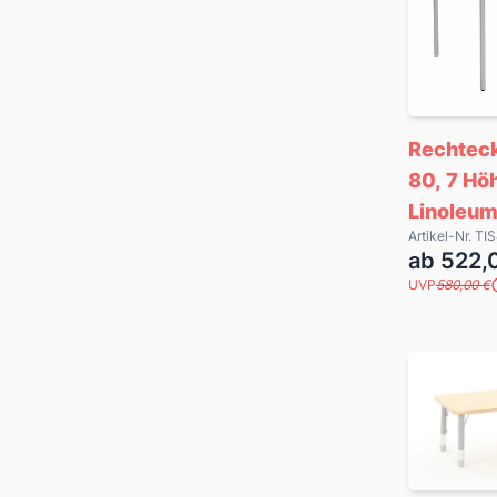
Rechteck
80, 7 Hö
Linoleum
Artikel-Nr. T
Farben
ab 522,
UVP
580,00 €