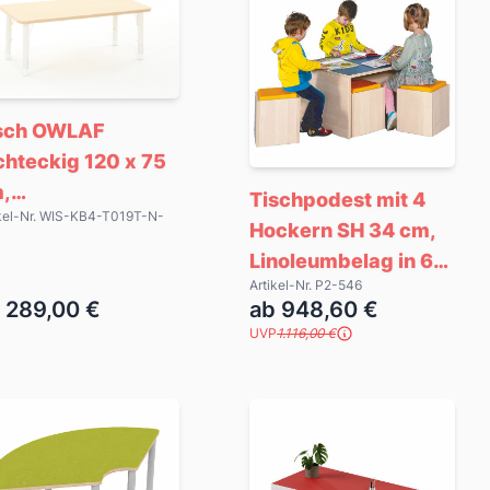
sch OWLAF
chteckig 120 x 75
,
Tischpodest mit 4
ikel-Nr. WIS-KB4-T019T-N-
henverstellbar,
Hockern SH 34 cm,
ige
Linoleumbelag in 6
Artikel-Nr. P2-546
Farben
 289,00 €
ab 948,60 €
UVP
1.116,00 €