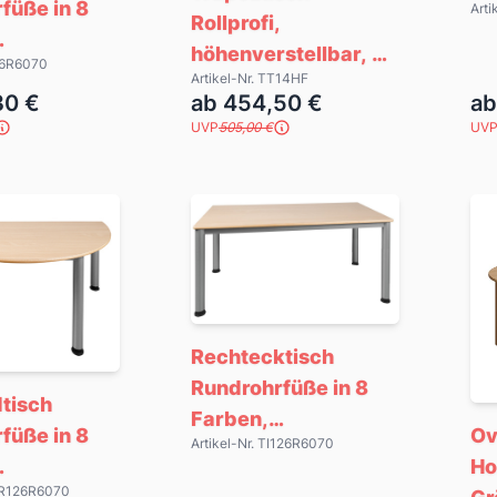
füße in 8
Arti
Rollprofi,
höhenverstellbar, 4
I66R6070
offplatte, 2
Artikel-Nr. TT14HF
Dekore
30 €
ab 454,50 €
ab
UVP
505,00 €
UV
Rechtecktisch
Rundrohrfüße in 8
tisch
Farben,
Ov
füße in 8
Artikel-Nr. TI126R6070
Schichtstoffplatte, 4
Ho
Größen
THR126R6070