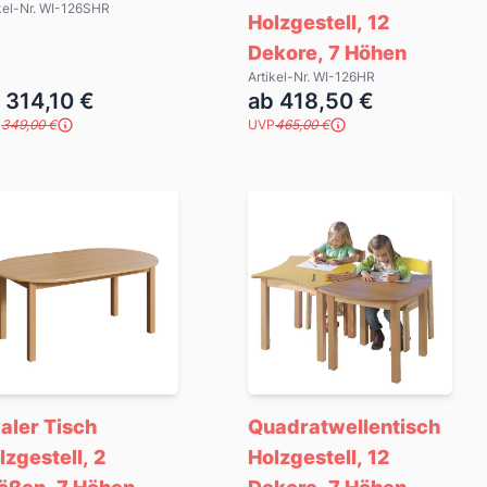
kel-Nr. WI-126SHR
Holzgestell, 12
Dekore, 7 Höhen
Artikel-Nr. WI-126HR
 314,10 €
ab 418,50 €
P
349,00 €
UVP
465,00 €
aler Tisch
Quadratwellentisch
lzgestell, 2
Holzgestell, 12