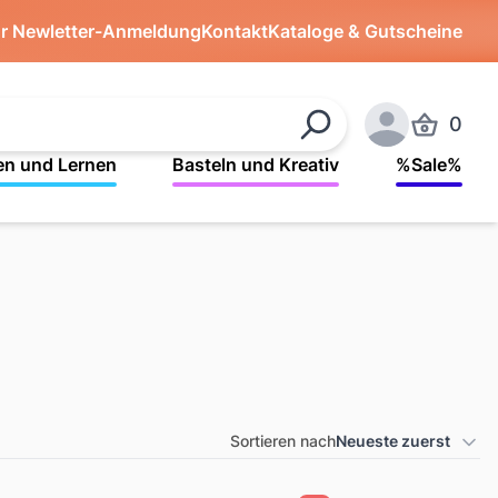
ür Newletter-Anmeldung
Kontakt
Kataloge & Gutscheine
0
Produkte 
Suchen
Anmelden
en und Lernen
Basteln und Kreativ
%Sale%
Sortieren nach
Neueste zuerst
Produkt Sortierung