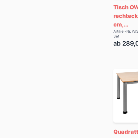
Tisch O
rechteck
cm,
Artikel-Nr. 
höhenver
Set
grau
ab 289,
Quadratt