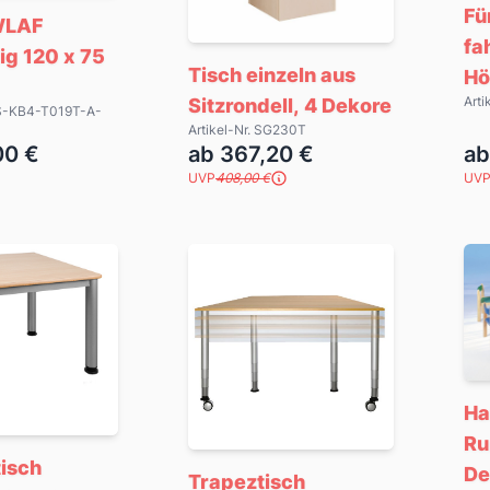
Fü
WLAF
fa
ig 120 x 75
Tisch einzeln aus
Hö
Arti
Sitzrondell, 4 Dekore
WIS-KB4-T019T-A-
stellbar,
Artikel-Nr. SG230T
00 €
ab 367,20 €
ab
UVP
408,00 €
UV
Ha
Ru
isch
De
Trapeztisch