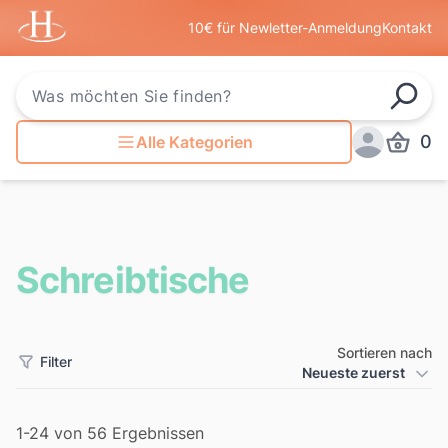
Startseite
10€ für Newletter-Anmeldung
Kontakt
Such
0
Alle Kategorien
Produkt
Anmelden
Schreibtische
Sortieren nach
Filter
Produkt Sortierung
Neueste zuerst
Filter
1-24 von 56 Ergebnissen