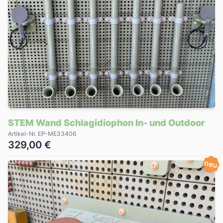
STEM Wand Schlagidiophon In- und Outdoor
Artikel-Nr. EP-ME33406
329,00 €
neu