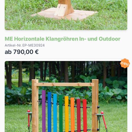
ME Horizontale Klangröhren In- und Outdoor
Artikel-Nr. EP-ME30924
ab 790,00 €
neu