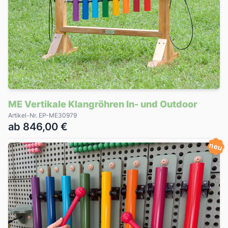
ME Vertikale Klangröhren In- und Outdoor
Artikel-Nr. EP-ME30979
ab 846,00 €
neu