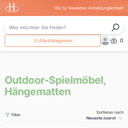
Startseite
10€ für Newletter-Anmeldung
Kontakt
Such
0
Alle Kategorien
Produkt
Anmelden
Outdoor-Spielmöbel,
Hängematten
Sortieren nach
Filter
Produkt Sortierung
Neueste zuerst