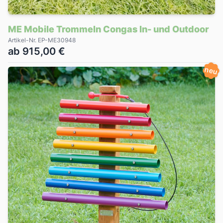
ME Mobile Trommeln Congas In- und Outdoor
Artikel-Nr. EP-ME30948
ab 915,00 €
neu