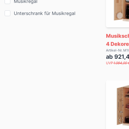
Musikregal
Unterschrank für Musikregal
Musiksc
4 Dekore
Artikel-Nr. 
ab 921,
UVP
1.084,00 