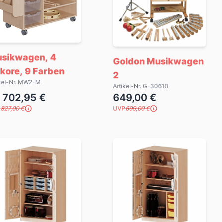
sikwagen, 4
Goldon Musikwagen
kore, 9 Farben
2
ikel-Nr. MW2-M
Artikel-Nr. G-30610
 702,95 €
649,00 €
P
827,00 €
UVP
699,00 €