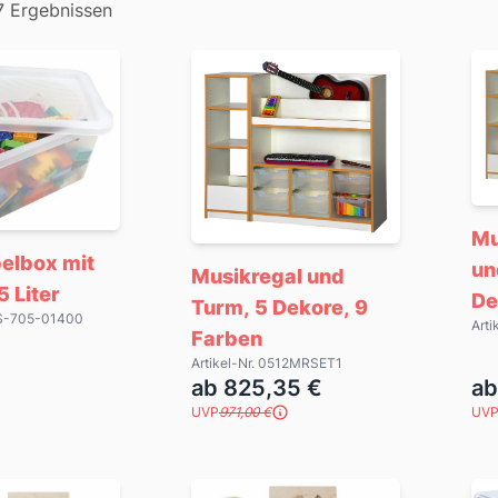
7 Ergebnissen
Mu
elbox mit
un
Musikregal und
5 Liter
De
Turm, 5 Dekore, 9
BLS-705-01400
Art
Farben
Artikel-Nr. 0512MRSET1
ab 825,35 €
ab
UVP
971,00 €
UV