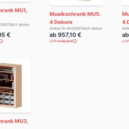
hrank MU1,
Musikschrank MU5.
Mu
4 Dekore
4 
M10565TMU1-Aktion
Artikel-Nr. M10565TMU5-Aktion
Art
05 €
ab 957,10 €
ab
UVP
1.126,00 €
UV
hrank MU3,