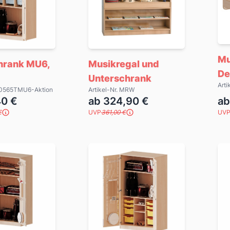
Mu
hrank MU6,
Musikregal und
De
Unterschrank
Art
M10565TMU6-Aktion
Artikel-Nr. MRW
40 €
ab 324,90 €
ab
€
UVP
361,00 €
UV