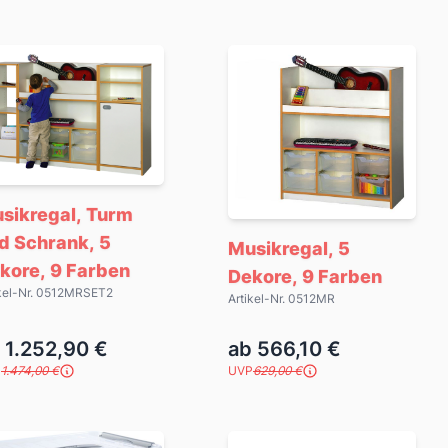
sikregal, Turm
d Schrank, 5
Musikregal, 5
kore, 9 Farben
Dekore, 9 Farben
ikel-Nr. 0512MRSET2
Artikel-Nr. 0512MR
 1.252,90 €
ab 566,10 €
P
1.474,00 €
UVP
629,00 €