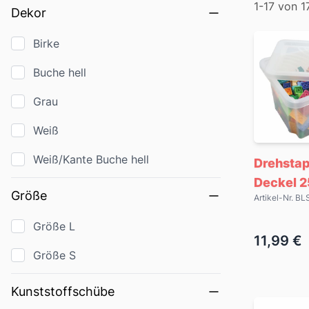
Filter
1-17 von 1
Dekor
Produkte
Birke
Buche hell
Grau
Weiß
Weiß/Kante Buche hell
Drehstap
Deckel 2
Größe
Artikel-Nr. 
Größe L
11,99 €
Größe S
Kunststoffschübe