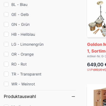
BL - Blau
GE - Gelb
GN - Grün
HB - Hellblau
LG - Limonengrün
Goldon 
1, Sortim
OR - Orange
Artikel-Nr. G
RO - Rot
649,00 
UVP
689,00 €
TR - Transparent
WR - Weinrot
Produktauswahl