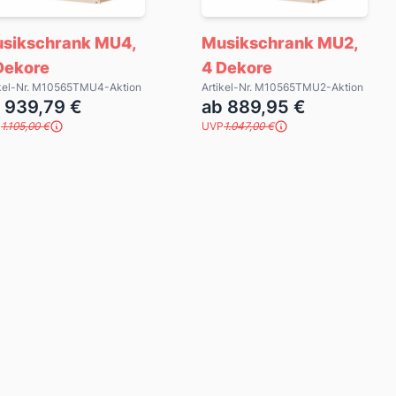
sikschrank MU4,
Musikschrank MU2,
Dekore
4 Dekore
ikel-Nr. M10565TMU4-Aktion
Artikel-Nr. M10565TMU2-Aktion
 939,79 €
ab 889,95 €
P
1.105,00 €
UVP
1.047,00 €