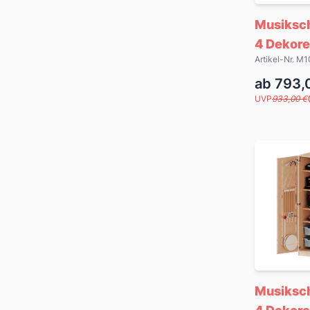
Musiksc
4 Dekore
Artikel-Nr. 
ab 793,
UVP
933,00 €
Musiksc