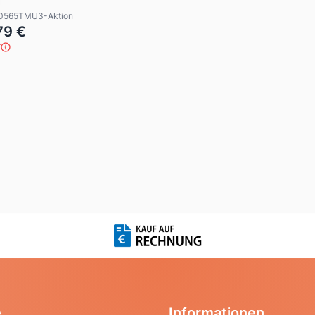
M10565TMU3-Aktion
79 €
e
Informationen