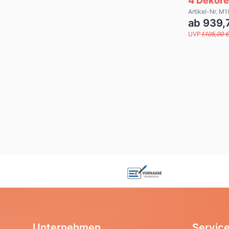
4 Dekore
Artikel-Nr. 
ab 939,
UVP
1.105,00 €
Unternehmen
Servic