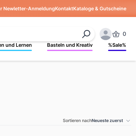
ür Newletter-Anmeldung
Kontakt
Kataloge & Gutscheine
0
Produkte 
Suchen
Anmelden
en und Lernen
Basteln und Kreativ
%Sale%
Sortieren nach
Neueste zuerst
Produkt Sortierung