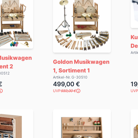
Ku
De
Arti
Musikwagen
Goldon Musikwagen
ent 2
1, Sortiment 1
-30512
Artikel-Nr. G-30510
€
499,00 €
19
UVP
559,00 €
UV