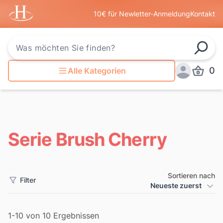
Startseite
10€ für Newletter-Anmeldung
Kontakt
Such
0
Alle Kategorien
Produkt
Anmelden
Serie Brush Cherry
Sortieren nach
Filter
Produkt Sortierung
Neueste zuerst
Filter
1-10 von 10 Ergebnissen