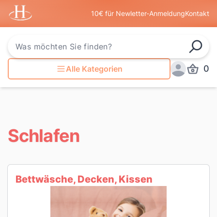
Startseite
10€ für Newletter-Anmeldung
Kontakt
Such
0
Alle Kategorien
Produkt
Anmelden
Schlafen
Bettwäsche, Decken, Kissen