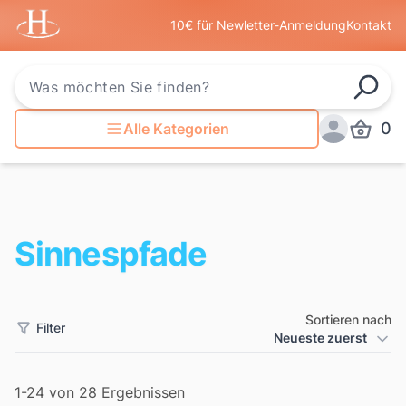
Startseite
10€ für Newletter-Anmeldung
Kontakt
Such
0
Alle Kategorien
Produkt
Anmelden
Sinnespfade
Sortieren nach
Filter
Produkt Sortierung
Neueste zuerst
Filter
1-24 von 28 Ergebnissen