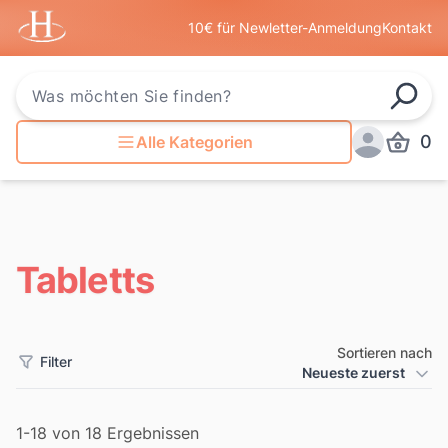
Startseite
10€ für Newletter-Anmeldung
Kontakt
Such
0
Alle Kategorien
Produkt
Anmelden
Tabletts
Sortieren nach
Filter
Produkt Sortierung
Neueste zuerst
Filter
1-18 von 18 Ergebnissen