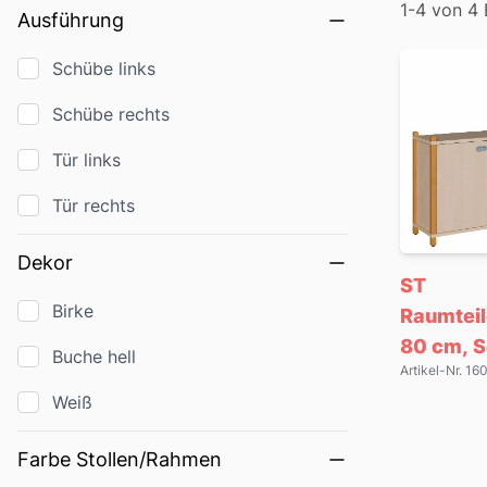
Filter
1-4 von 4
Ausführung
Produkte
Schübe links
Schübe rechts
Tür links
Tür rechts
Dekor
ST
Birke
Raumtei
80 cm, 
Buche hell
Artikel-Nr. 1
re./li., R
Weiß
Farbe Stollen/Rahmen