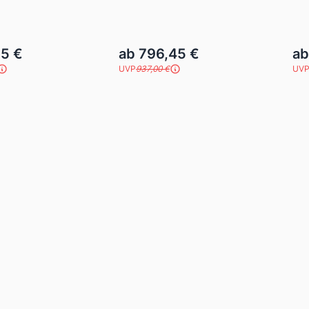
15 €
ab 796,45 €
ab
UVP
937,00 €
UV