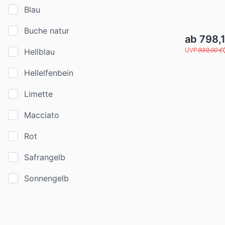
Blau
Buche natur
ab 798,
UVP
939,00 €
Hellblau
Hellelfenbein
Limette
Macciato
Rot
Safrangelb
Sonnengelb