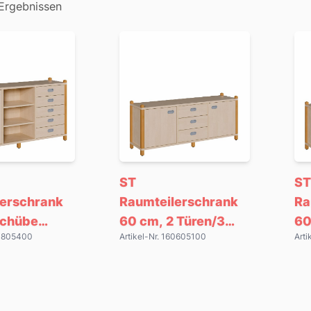
 Ergebnissen
ST
ST
lerschrank
Raumteilerschrank
Ra
Schübe
60 cm, 2 Türen/3
60
60805400
Artikel-Nr. 160605100
Arti
egal/Tür
Dekorschübe
re.