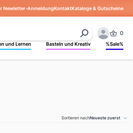
ür Newletter-Anmeldung
Kontakt
Kataloge & Gutscheine
0
Produkte 
Suchen
Anmelden
en und Lernen
Basteln und Kreativ
%Sale%
Sortieren nach
Neueste zuerst
Produkt Sortierung