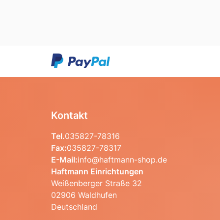
Kontakt
Tel.
035827-78316
Fax:
035827-78317
E-Mail:
info@haftmann-shop.de
Haftmann Einrichtungen
Weißenberger Straße 32
02906 Waldhufen
Deutschland