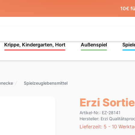
10€ f
Krippe, Kindergarten, Hort
Außenspiel
Spiel
enecke
Spielzeuglebensmittel
Erzi Sorti
Product information
Artikel-Nr.: EZ-28141
Hersteller: Erzi Qualitätsp
Lieferzeit
Lieferzeit: 5 - 10 Werkt