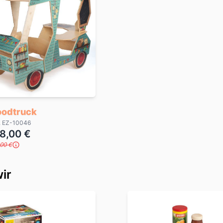
oodtruck
r. EZ-10046
8,00 €
,00 €
ir