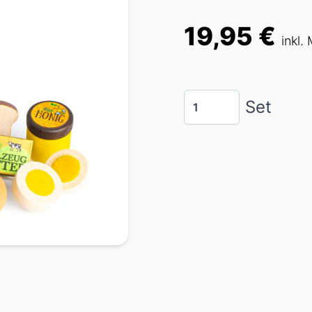
19,95 €
Preis
inkl.
Menge
Set