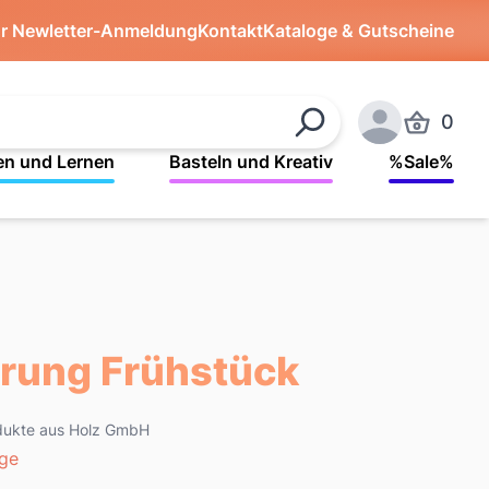
ür Newletter-Anmeldung
Kontakt
Kataloge & Gutscheine
0
Produkte 
Suchen
Anmelden
en und Lernen
Basteln und Kreativ
%Sale%
erung Frühstück
rodukte aus Holz GmbH
age