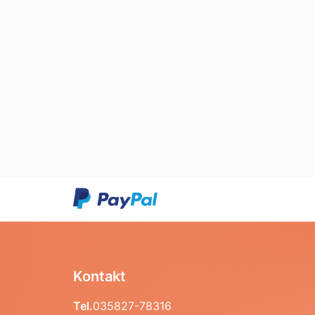
Kontakt
Tel.
035827-78316