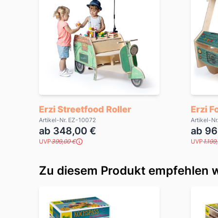
Erzi Streetfood Roller
Erzi F
Artikel-Nr. EZ-10072
Artikel-N
ab 348,00 €
ab 96
UVP
399,00 €
UVP
1.199
Zu diesem Produkt empfehlen w