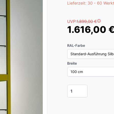
Lieferzeit
Lieferzeit: 30 - 60 Werk
Preis
UVP:
1.899,00 €
1.616,00 
RAL-Farbe
Standard-Ausführung Silbe
Breite
100 cm
Menge