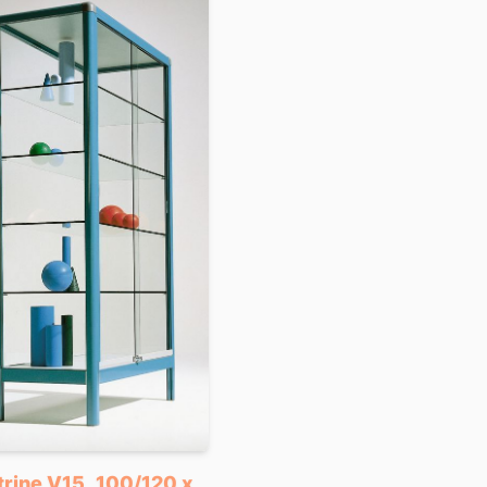
trine V15, 100/120 x