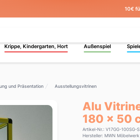
10€ f
Krippe, Kindergarten, Hort
Außenspiel
Spiel
lung und Präsentation
Ausstellungsvitrinen
Alu Vitrin
180 x 50 
Product information
Artikel-Nr.: V17GG-100SG-S
Hersteller: MWN Möbelwer