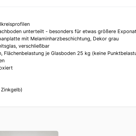
kreisprofilen
Fachboden unterteilt - besonders für etwas größere Expona
panplatte mit Melaminharzbeschichtung, Dekor grau
tsglas, verschließbar
n, Flächenbelastung je Glasboden 25 kg (keine Punktbelast
en
oxiert
 Zinkgelb)