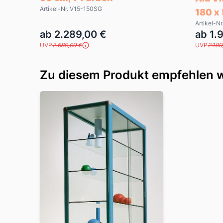
Artikel-Nr. V15-150SG
180 x
Artikel-N
ab 2.289,00 €
ab 1.
UVP
2.689,00 €
UVP
2.199
Zu diesem Produkt empfehlen w