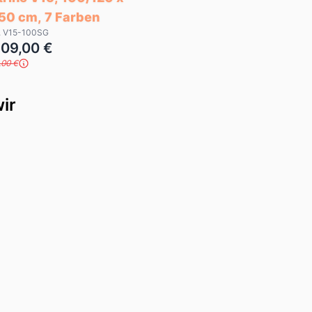
 50 cm, 7 Farben
r. V15-100SG
909,00 €
,00 €
ir