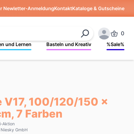
ür Newletter-Anmeldung
Kontakt
Kataloge & Gutscheine
0
Produkte 
Suchen
Anmelden
en und Lernen
Basteln und Kreativ
%Sale%
e V17, 100/120/150 x
cm, 7 Farben
i-Aktion
k Niesky GmbH