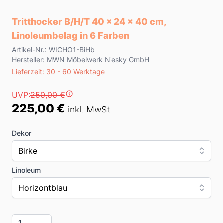
Tritthocker B/H/T 40 x 24 x 40 cm,
Linoleumbelag in 6 Farben
Product information
Artikel-Nr.: WICHO1-BiHb
Hersteller: MWN Möbelwerk Niesky GmbH
Lieferzeit
Lieferzeit: 30 - 60 Werktage
Preis
UVP:
250,00 €
225,00 €
inkl. MwSt.
Dekor
Birke
Linoleum
Horizontblau
Menge