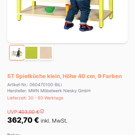
ST Spielküche klein, Höhe 40 cm, 9 Farben
Product information
Artikel-Nr.: 060470100-BiLi
Hersteller: MWN Möbelwerk Niesky GmbH
Lieferzeit
Lieferzeit: 30 - 60 Werktage
Preis
UVP:
403,00 €
362,70 €
inkl. MwSt.