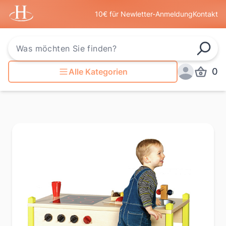
Startseite
10€ für Newletter-Anmeldung
Kontakt
Such
0
Alle Kategorien
Produkt
Anmelden