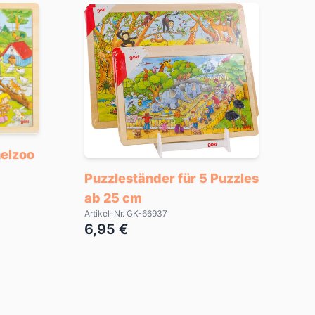
helzoo
Puzzleständer für 5 Puzzles
ab 25 cm
Artikel-Nr. GK-66937
6,95 €