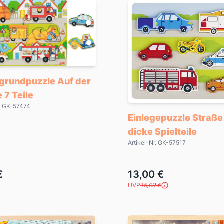
rgrundpuzzle Auf der
 7 Teile
r. GK-57474
Einlegepuzzle Straße
dicke Spielteile
Artikel-Nr. GK-57517
€
13,00 €
UVP
15,90 €