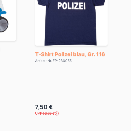
I
T-Shirt Polizei blau, Gr. 116
Artikel-Nr. EP-230055
7,50 €
UVP
10,95 €