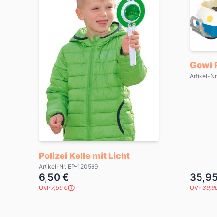
Gowi P
Artikel-
Polizei Kelle mit Licht
Artikel-Nr. EP-120569
6,50 €
35,95
UVP
7,99 €
UVP
39,90