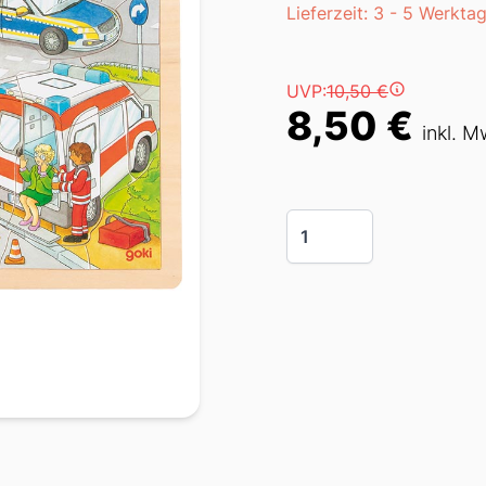
Lieferzeit
Lieferzeit: 3 - 5 Werkta
Preis
UVP:
10,50 €
8,50 €
inkl. M
Menge