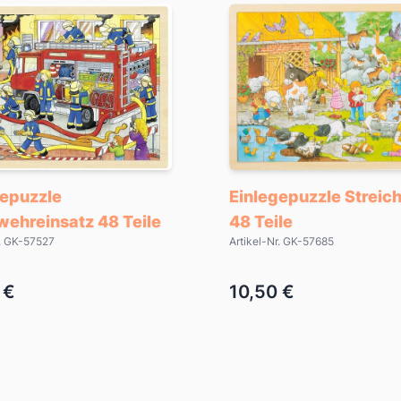
gepuzzle
Einlegepuzzle Streic
wehreinsatz 48 Teile
48 Teile
r. GK-57527
Artikel-Nr. GK-57685
 €
10,50 €