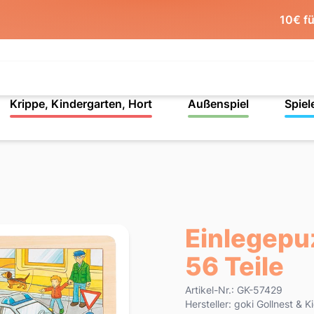
10€ f
Krippe, Kindergarten, Hort
Außenspiel
Spiel
Einlegepuz
56 Teile
Product information
Artikel-Nr.: GK-57429
Hersteller: goki Gollnest &