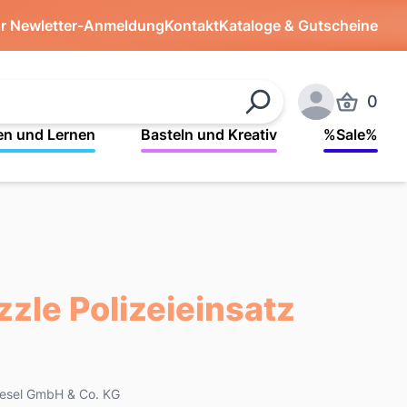
ür Newletter-Anmeldung
Kontakt
Kataloge & Gutscheine
0
Produkte 
Suchen
Anmelden
en und Lernen
Basteln und Kreativ
%Sale%
zle Polizeieinsatz
 Kiesel GmbH & Co. KG