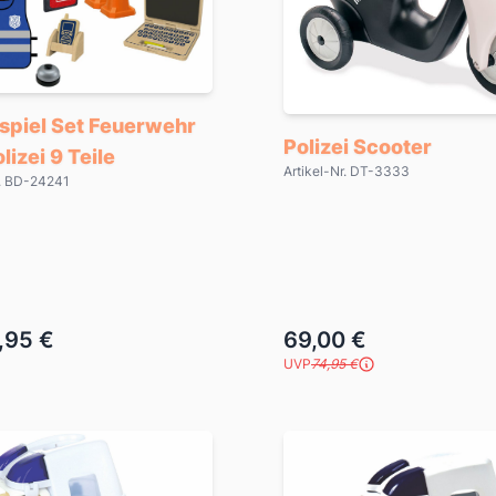
spiel Set Feuerwehr
Polizei Scooter
lizei 9 Teile
Artikel-Nr. DT-3333
r. BD-24241
,95 €
69,00 €
UVP
74,95 €