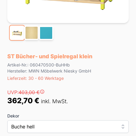
ST Bücher- und Spielregal klein
Product information
Artikel-Nr.: 060470500-BuHHb
Hersteller: MWN Möbelwerk Niesky GmbH
Lieferzeit
Lieferzeit: 30 - 60 Werktage
Preis
UVP:
403,00 €
362,70 €
inkl. MwSt.
Dekor
Buche hell