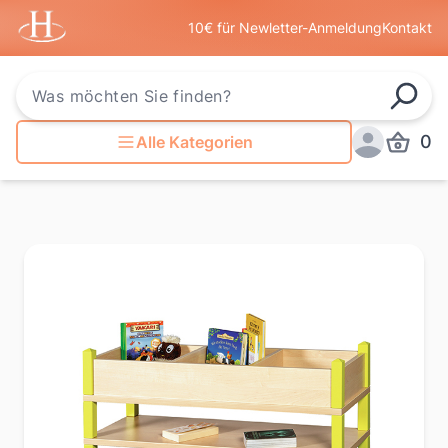
Startseite
10€ für Newletter-Anmeldung
Kontakt
Such
0
Alle Kategorien
Produkt
Anmelden