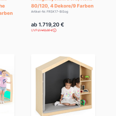
he
80/120, 4 Dekore/9 Farben
Artikel-Nr. FRSK17-BiSog
Farben
ab 1.719,20 €
UVP
2.149,00 €