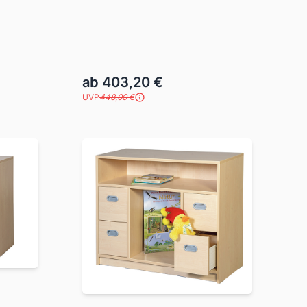
ab 403,20 €
UVP
448,00 €