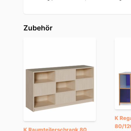
Zubehör
K Reg
80/12
K Raumteilerschrank 80