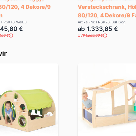
80/120, 4 Dekore/9
Versteckschrank, Hö
n
80/120, 4 Dekore/9 
r. FRSK18-WeiBu
Artikel-Nr. FRSK28-BuHSog
845,60 €
ab 1.333,65 €
,00 €
UVP
1.569,00 €
ir