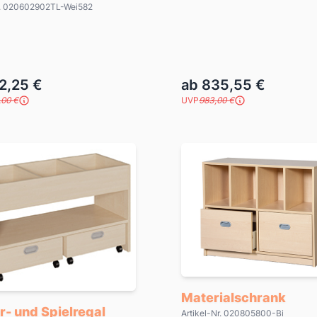
Nr. 020602902TL-Wei582
2,25 €
ab 835,55 €
,00 €
UVP
983,00 €
Materialschrank
- und Spielregal
Artikel-Nr. 020805800-Bi