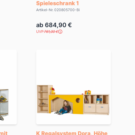
Spieleschrank 1
Artikel-Nr. 020805700-Bi
ab 684,90 €
UVP
761,00 €
mit
K Regalsystem Dora, Höhe