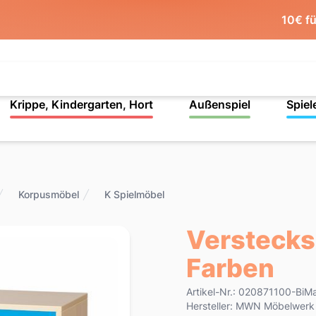
10€ f
Krippe, Kindergarten, Hort
Außenspiel
Spiel
Korpusmöbel
K Spielmöbel
Verstecksc
Farben
Product information
Artikel-Nr.: 020871100-BiM
Hersteller: MWN Möbelwer