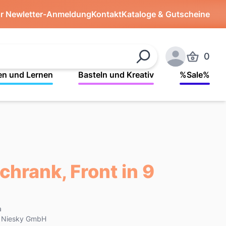
ür Newletter-Anmeldung
Kontakt
Kataloge & Gutscheine
0
Produkte 
Suchen
Anmelden
en und Lernen
Basteln und Kreativ
%Sale%
hrank, Front in 9
a
k Niesky GmbH