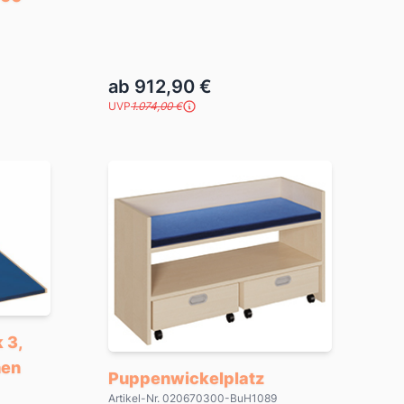
ab 912,90 €
UVP
1.074,00 €
 3,
hen
Puppenwickelplatz
Artikel-Nr. 020670300-BuH1089