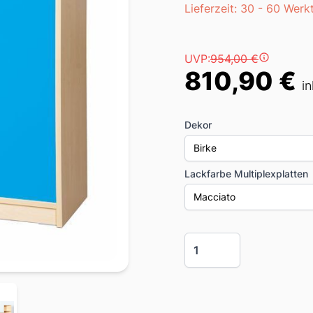
Lieferzeit
Lieferzeit: 30 - 60 Werk
Preis
UVP:
954,00 €
810,90 €
i
Dekor
Birke
Lackfarbe Multiplexplatten
Macciato
Menge