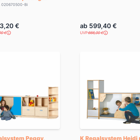
r. 020670500-Bi
3,20 €
ab 599,40 €
00 €
UVP
666,00 €
alsystem Peggy,
K Regalsystem Heidi 