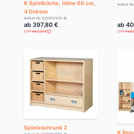
K Spielküche, Höhe 60 cm,
Artikel-N
4 Dekore
Artikel-Nr. 020670100-Bi
ab 397,80 €
ab 40
UVP
442,00 €
UVP
448,
Spieleschrank 2
K Reg