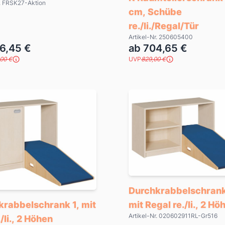
r. FRSK27-Aktion
cm, Schübe
re./li./Regal/Tür
Artikel-Nr. 250605400
6,45 €
ab 704,65 €
,00 €
UVP
829,00 €
Durchkrabbelschrank
mit Regal re./li., 2 Hö
krabbelschrank 1, mit
Artikel-Nr. 020602911RL-Gr516
./li., 2 Höhen