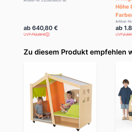
Artikel-Nr. 020806600-Bi
Höhe 
Farbe
Artikel-N
ab 640,80 €
ab 1.
UVP
712,00 €
UVP
2.307
Zu diesem Produkt empfehlen w