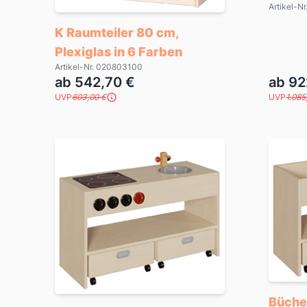
Artikel-
K Raumteiler 80 cm,
Plexiglas in 6 Farben
Artikel-Nr. 020803100
ab 542,70 €
ab 92
UVP
603,00 €
UVP
1.085
Bücher