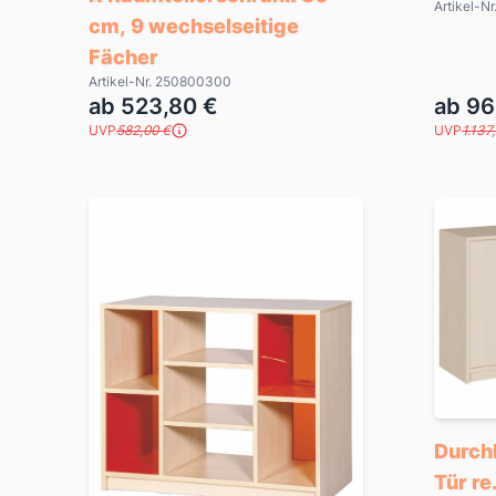
Artikel-N
cm, 9 wechselseitige
Fächer
Artikel-Nr. 250800300
ab 523,80 €
ab 96
UVP
582,00 €
UVP
1.137
Durch
Tür re