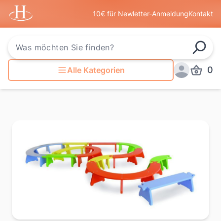
Startseite
10€ für Newletter-Anmeldung
Kontakt
Such
0
Alle Kategorien
Produkt
Anmelden