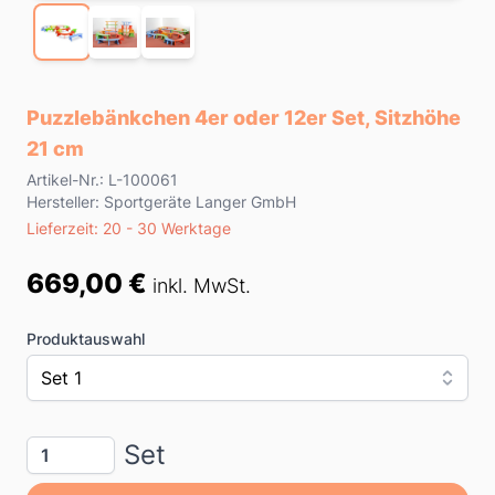
Puzzlebänkchen 4er oder 12er Set, Sitzhöhe
21 cm
Product information
Artikel-Nr.: L-100061
Hersteller: Sportgeräte Langer GmbH
Lieferzeit
Lieferzeit: 20 - 30 Werktage
Preis
669,00 €
inkl. MwSt.
Produktauswahl
Set 1
Menge
Set