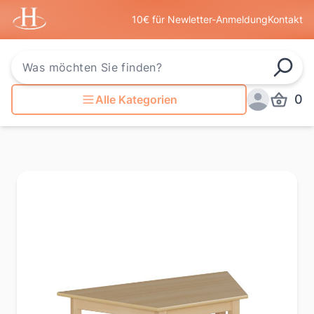
Startseite
10€ für Newletter-Anmeldung
Kontakt
Such
0
Alle Kategorien
Produkt
Anmelden