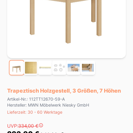
Trapeztisch Holzgestell, 3 Größen, 7 Höhen
Product information
Artikel-Nr.: 112TT12670-59-A
Hersteller: MWN Möbelwerk Niesky GmbH
Lieferzeit
Lieferzeit: 30 - 60 Werktage
Preis
UVP:
334,00 €