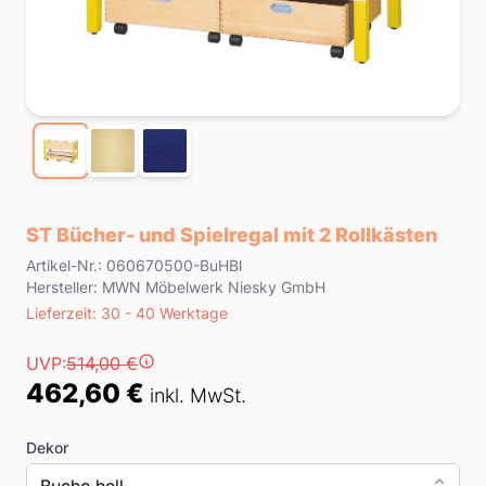
ST Bücher- und Spielregal mit 2 Rollkästen
Product information
Artikel-Nr.: 060670500-BuHBl
Hersteller: MWN Möbelwerk Niesky GmbH
Lieferzeit
Lieferzeit: 30 - 40 Werktage
Preis
UVP:
514,00 €
462,60 €
inkl. MwSt.
Dekor