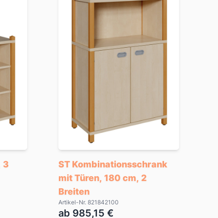
 3
ST Kombinationsschrank
mit Türen, 180 cm, 2
Breiten
Artikel-Nr. 821842100
ab 985,15 €