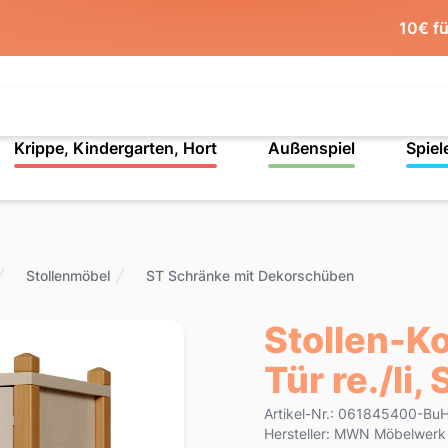
10€ f
Krippe, Kindergarten, Hort
Außenspiel
Spiel
Stollenmöbel
ST Schränke mit Dekorschüben
Stollen-K
Tür re./li
Product information
Artikel-Nr.: 061845400-Bu
Hersteller: MWN Möbelwer