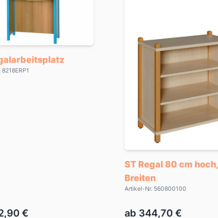
galarbeitsplatz
r. 8218ERP1
ST Regal 80 cm hoch,
Breiten
Artikel-Nr. 560800100
2,90 €
ab 344,70 €