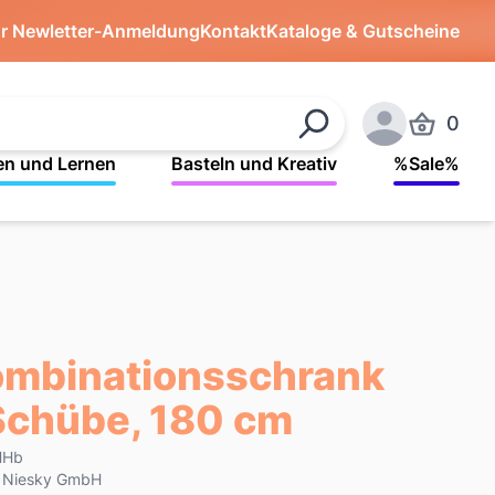
ür Newletter-Anmeldung
Kontakt
Kataloge & Gutscheine
0
Produkte 
Suchen
Anmelden
en und Lernen
Basteln und Kreativ
%Sale%
ombinationsschrank
, Schübe, 180 cm
HHb
k Niesky GmbH