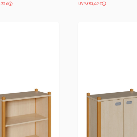
,00 €
UVP
383,00 €