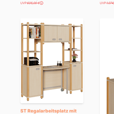
UVP
635,00 €
UVP
1.074
ST Regalarbeitsplatz mit