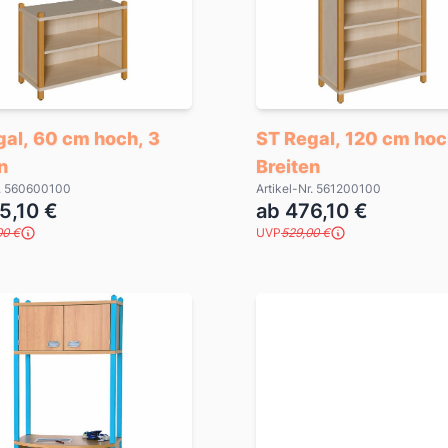
gal, 60 cm hoch, 3
ST Regal, 120 cm hoc
n
Breiten
r. 560600100
Artikel-Nr. 561200100
5,10 €
ab 476,10 €
00 €
UVP
529,00 €