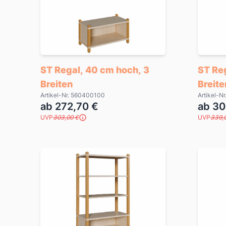
ST Regal, 40 cm hoch, 3
ST Re
Breiten
Breite
Artikel-Nr. 560400100
Artikel-N
ab 272,70 €
ab 30
UVP
303,00 €
UVP
339,