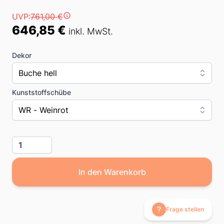
Preis
UVP:
761,00 €
646,85 €
inkl. MwSt.
Dekor
Buche hell
Kunststoffschübe
WR - Weinrot
Menge
In den Warenkorb
Frage stellen