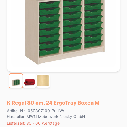
K Regal 80 cm, 24 ErgoTray Boxen M
Product information
Artikel-Nr.: 050807100-BuHWr
Hersteller: MWN Möbelwerk Niesky GmbH
Lieferzeit
Lieferzeit: 30 - 60 Werktage