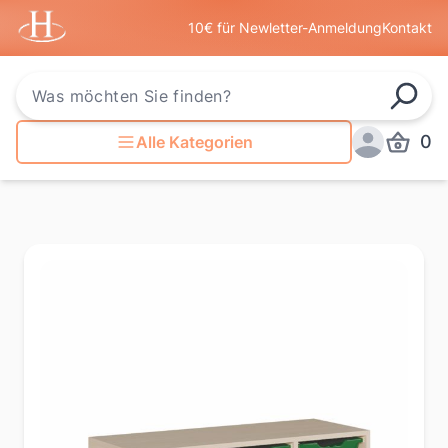
Startseite
10€ für Newletter-Anmeldung
Kontakt
Such
0
Alle Kategorien
Produkt
Anmelden