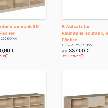
mteilerschrank 60
K Aufsatz für
 Fächer
Raumteilerschrank, 
r. 250600100
Fächer
Artikel-Nr. 250610100
0,60 €
ab 387,00 €
00 €
UVP
430,00 €