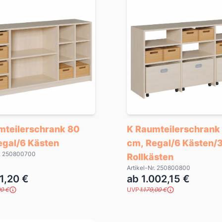
mteilerschrank 80
K Raumteilerschrank
egal/6 Kästen
cm, Regal/6 Kästen/
r. 250800700
Rollkästen
Artikel-Nr. 250800800
1,20 €
ab 1.002,15 €
0 €
UVP
1.179,00 €