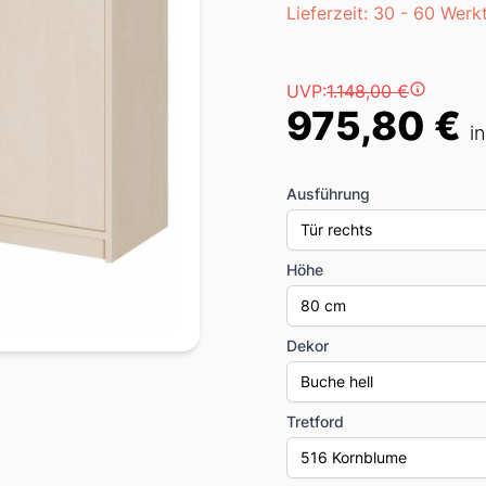
Lieferzeit
Lieferzeit: 30 - 60 Werk
Preis
UVP:
1.148,00 €
975,80 €
i
Ausführung
Tür rechts
Höhe
80 cm
Dekor
Buche hell
Tretford
516 Kornblume