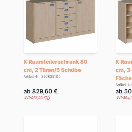
K Raumteilerschrank 80
K Rau
cm, 2 Türen/5 Schübe
cm, 3 
Artikel-Nr. 250805100
Fäche
Artikel-N
ab 829,60 €
ab 50
UVP
976,00 €
UVP
564,