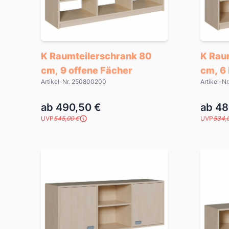
K Raumteilerschrank 80
K Rau
cm, 9 offene Fächer
cm, 6
Artikel-Nr. 250800200
Artikel-N
ab 490,50 €
ab 48
UVP
545,00 €
UVP
534,