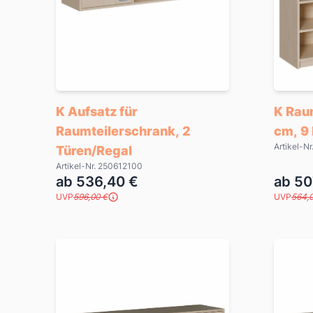
K Aufsatz für
K Rau
Raumteilerschrank, 2
cm, 9
Artikel-N
Türen/Regal
Artikel-Nr. 250612100
ab 536,40 €
ab 50
UVP
596,00 €
UVP
564,