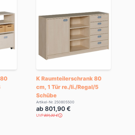
 80
K Raumteilerschrank 80
3
cm, 1 Tür re./li./Regal/5
Schübe
Artikel-Nr. 250805500
ab 801,90 €
UVP
891,00 €