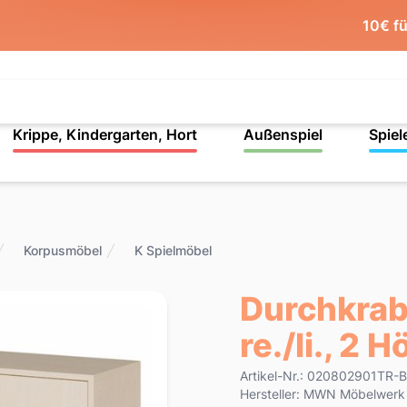
10€ f
Krippe, Kindergarten, Hort
Außenspiel
Spiel
Korpusmöbel
K Spielmöbel
Durchkrabb
re./li., 2 
Product information
Artikel-Nr.: 020802901TR-
Hersteller: MWN Möbelwer