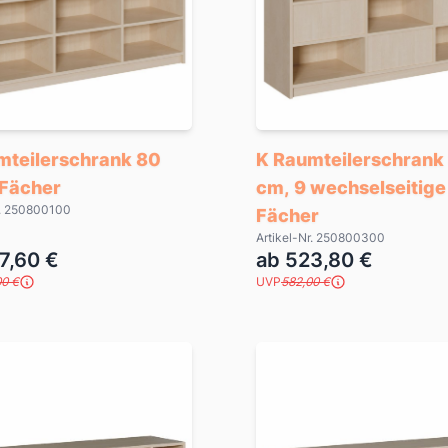
mteilerschrank 80
K Raumteilerschrank
 Fächer
cm, 9 wechselseitige
r. 250800100
Fächer
Artikel-Nr. 250800300
7,60 €
ab 523,80 €
00 €
UVP
582,00 €