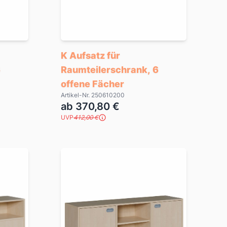
K Aufsatz für
6
Raumteilerschrank, 6
offene Fächer
Artikel-Nr. 250610200
ab 370,80 €
UVP
412,00 €