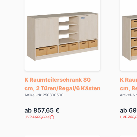
K Raumteilerschrank 80
K Rau
cm, 2 Türen/Regal/6 Kästen
cm, R
Artikel-Nr. 250800500
Artikel-N
ab 857,65 €
ab 69
UVP
1.009,00 €
UVP
768,0