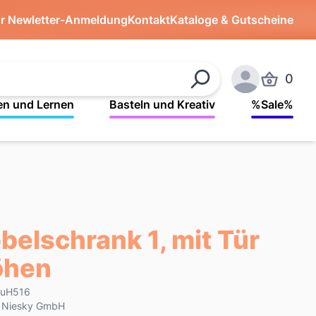
ür Newletter-Anmeldung
Kontakt
Kataloge & Gutscheine
0
Produkte 
Suchen
Anmelden
en und Lernen
Basteln und Kreativ
%Sale%
elschrank 1, mit Tür
Höhen
BuH516
k Niesky GmbH