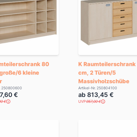
mteilerschrank 80
K Raumteilerschrank
große/6 kleine
cm, 2 Türen/5
r
Massivholzschübe
r. 250800600
Artikel-Nr. 250804100
7,60 €
ab 813,45 €
00 €
UVP
957,00 €