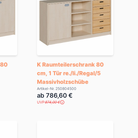
 80
K Raumteilerschrank 80
cm, 1 Tür re./li./Regal/5
Massivholzschübe
Artikel-Nr. 250804500
ab 786,60 €
UVP
874,00 €