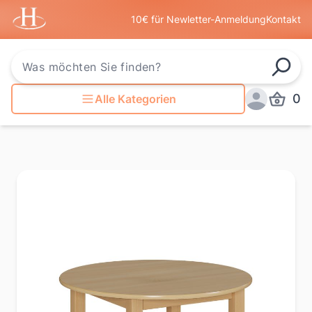
Startseite
10€ für Newletter-Anmeldung
Kontakt
Such
0
Alle Kategorien
Produkt
Anmelden