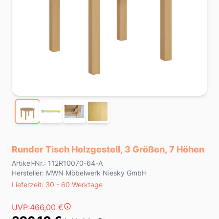
Runder Tisch Holzgestell, 3 Größen, 7 Höhen
Product information
Artikel-Nr.: 112R10070-64-A
Hersteller: MWN Möbelwerk Niesky GmbH
Lieferzeit
Lieferzeit: 30 - 60 Werktage
Preis
UVP:
466,00 €