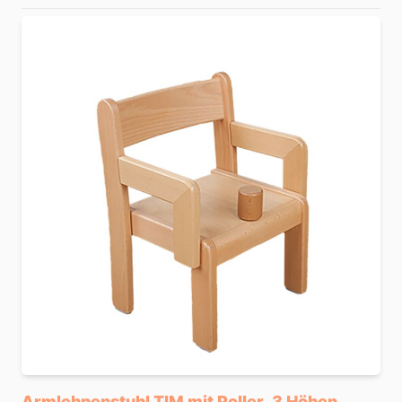
Armlehnenstuhl TIM mit Poller, 3 Höhen