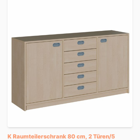
K Raumteilerschrank 80 cm, 2 Türen/5