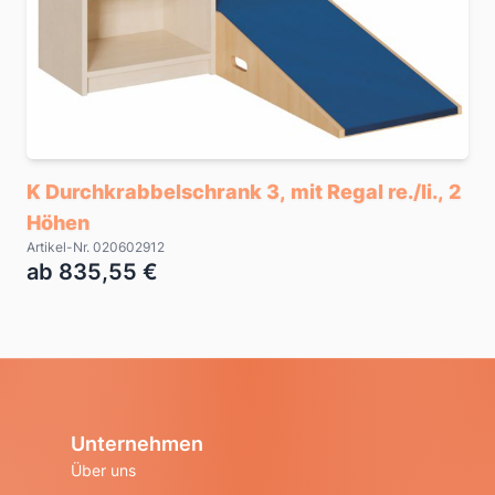
K Durchkrabbelschrank 3, mit Regal re./li., 2
Höhen
Artikel-Nr. 020602912
ab 835,55 €
Unternehmen
Über uns