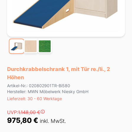
Durchkrabbelschrank 1, mit Tür re./li., 2
Höhen
Product information
Artikel-Nr.: 020802901TR-Bi580
Hersteller: MWN Möbelwerk Niesky GmbH
Lieferzeit
Lieferzeit: 30 - 60 Werktage
Preis
UVP:
1.148,00 €
975,80 €
inkl. MwSt.