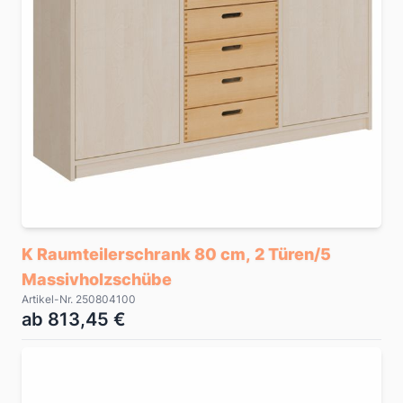
K Raumteilerschrank 80 cm, 2 Türen/5
Massivholzschübe
Artikel-Nr. 250804100
ab 813,45 €