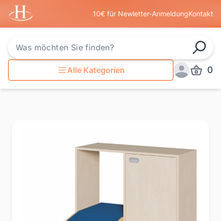
Startseite
10€ für Newletter-Anmeldung
Kontakt
Such
0
Alle Kategorien
Produkt
Anmelden