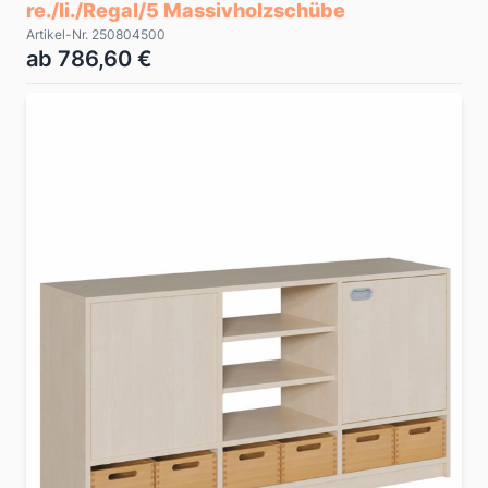
re./li./Regal/5 Massivholzschübe
Artikel-Nr. 250804500
ab 786,60 €