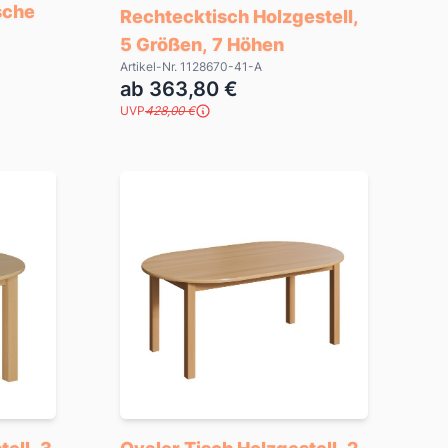
ische
Rechtecktisch Holzgestell,
5 Größen, 7 Höhen
Artikel-Nr. 1128670-41-A
ab 363,80 €
UVP
428,00 €