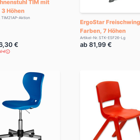
hnenstuhl TIM mit
, 3 Höhen
r. TIM21AP-Aktion
ErgoStar Freischwing
Farben, 7 Höhen
Artikel-Nr. STK-ESF26-Lg
6,30 €
ab 81,99 €
0 €