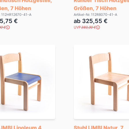
ndtisch Holzgestell,
Runder Tisch Holzgest
ßen, 7 Höhen
Größen, 7 Höhen
r. 112HR12670-41-A
Artikel-Nr. 112R8070-41-A
5,75 €
ab 325,55 €
00 €
UVP
383,00 €
LIMBI Linoleum 4
Stuhl LIMBI Natur, 7