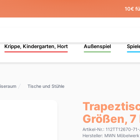
10€ f
Krippe, Kindergarten, Hort
Außenspiel
Spiel
iseraum
Tische und Stühle
Trapeztisc
Größen, 7
Product information
Artikel-Nr.: 112TT12670-71
Hersteller: MWN Möbelwer