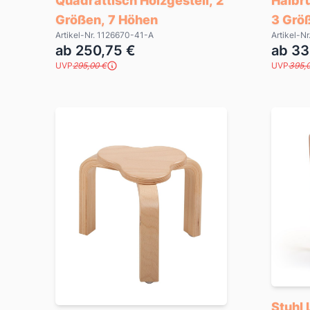
Quadrattisch Holzgestell, 2
Halbru
Größen, 7 Höhen
3 Grö
Artikel-Nr. 1126670-41-A
Artikel-N
ab 250,75 €
ab 33
UVP
295,00 €
UVP
395,
Stuhl 