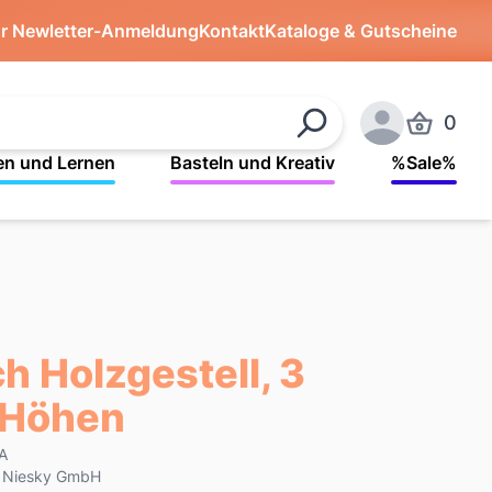
ür Newletter-Anmeldung
Kontakt
Kataloge & Gutscheine
0
Produkte 
Suchen
Anmelden
en und Lernen
Basteln und Kreativ
%Sale%
h Holzgestell, 3
 Höhen
-A
k Niesky GmbH