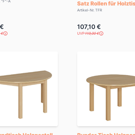
. "F"-A
Satz Rollen für Holzt
Artikel-Nr. TFR
 €
107,10 €
 €
UVP
119,00 €