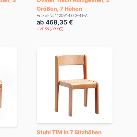
ell, 3
Ovaler Tisch Holzgestell, 2
Größen, 7 Höhen
Artikel-Nr. 112OV14870-41-A
ab 468,35 €
UVP
551,00 €
Stuhl TIM in 7 Sitzhöhen