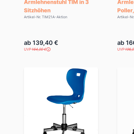
Armlehnenstuhl TIM in 3
Armle
Sitzhöhen
Poller
Artikel-Nr. TIM21A-Aktion
Artikel-N
ab 139,40 €
ab 16
UVP
164,00 €
UVP
196,0