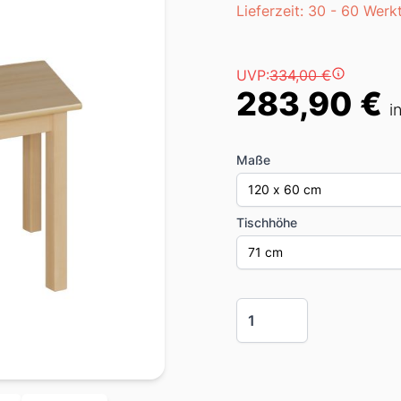
Lieferzeit
Lieferzeit: 30 - 60 Werk
Preis
UVP:
334,00 €
283,90 €
i
Maße
120 x 60 cm
Tischhöhe
71 cm
Menge