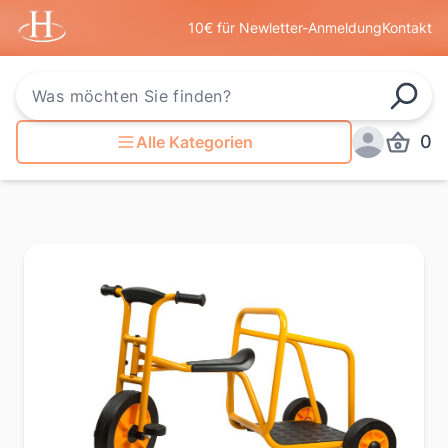
Startseite
10€ für Newletter-Anmeldung
Kontakt
Such
0
Alle Kategorien
Produkt
Anmelden