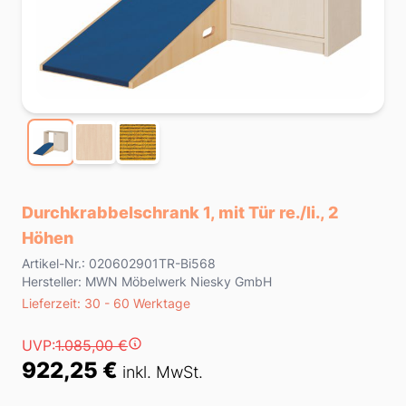
Durchkrabbelschrank 1, mit Tür re./li., 2
Höhen
Product information
Artikel-Nr.: 020602901TR-Bi568
Hersteller: MWN Möbelwerk Niesky GmbH
Lieferzeit
Lieferzeit: 30 - 60 Werktage
Preis
UVP:
1.085,00 €
922,25 €
inkl. MwSt.