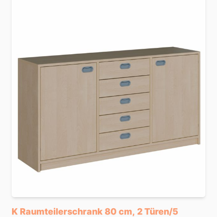
K Raumteilerschrank 80 cm, 2 Türen/5