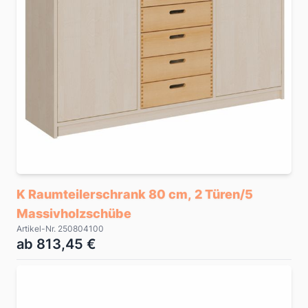
K Raumteilerschrank 80 cm, 2 Türen/5
Massivholzschübe
Artikel-Nr. 250804100
ab 813,45 €