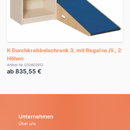
K Durchkrabbelschrank 3, mit Regal re./li., 2
Höhen
Artikel-Nr. 020602912
ab 835,55 €
Unternehmen
Über uns