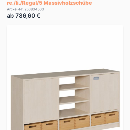
re./li./Regal/5 Massivholzschübe
Artikel-Nr. 250804500
ab 786,60 €