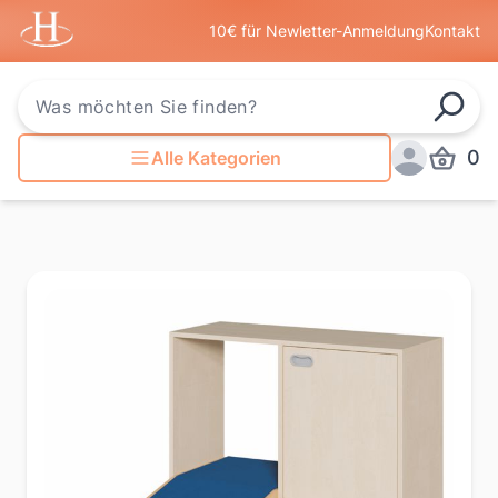
Startseite
10€ für Newletter-Anmeldung
Kontakt
Such
0
Alle Kategorien
Produkt
Anmelden