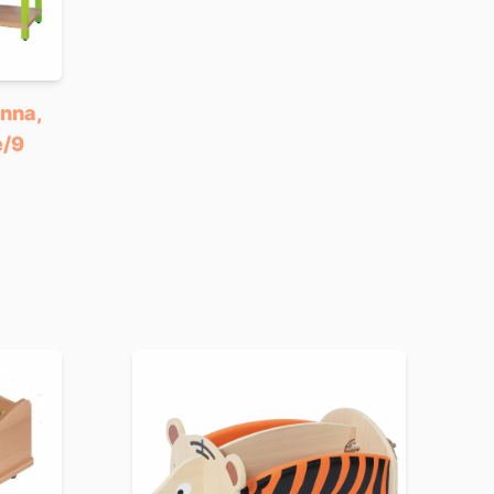
nna,
e/9