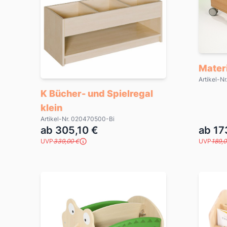
Materi
Artikel-N
K Bücher- und Spielregal
klein
Artikel-Nr. 020470500-Bi
ab 305,10 €
ab 17
UVP
339,00 €
UVP
189,0