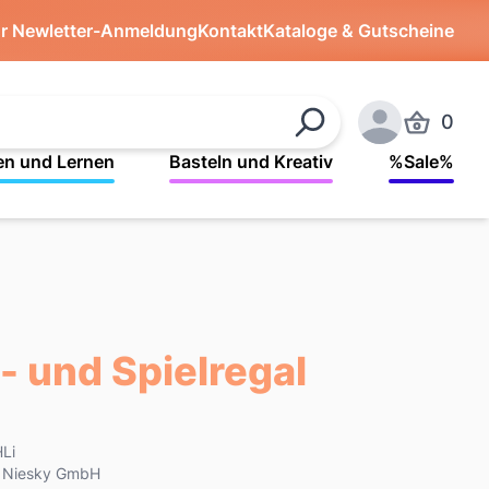
ür Newletter-Anmeldung
Kontakt
Kataloge & Gutscheine
0
Produkte 
Suchen
Anmelden
en und Lernen
Basteln und Kreativ
%Sale%
- und Spielregal
Li
k Niesky GmbH