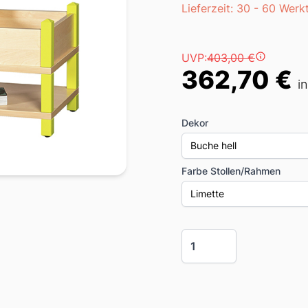
Lieferzeit
Lieferzeit: 30 - 60 Werk
Preis
UVP:
403,00 €
362,70 €
i
Dekor
Buche hell
Farbe Stollen/Rahmen
Limette
Menge