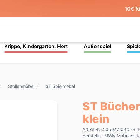
10€ f
Krippe, Kindergarten, Hort
Außenspiel
Spiel
Stollenmöbel
ST Spielmöbel
ST Bücher
klein
Product information
Artikel-Nr.: 060470500-BuH
Hersteller: MWN Möbelwer