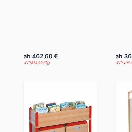
ab 462,60 €
ab 36
UVP
514,00 €
UVP
403,