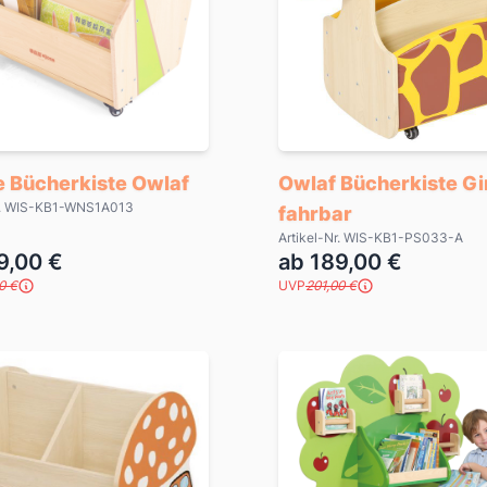
e Bücherkiste Owlaf
Owlaf Bücherkiste Gi
Nr. WIS-KB1-WNS1A013
fahrbar
Artikel-Nr. WIS-KB1-PS033-A
9,00 €
ab 189,00 €
0 €
UVP
201,00 €