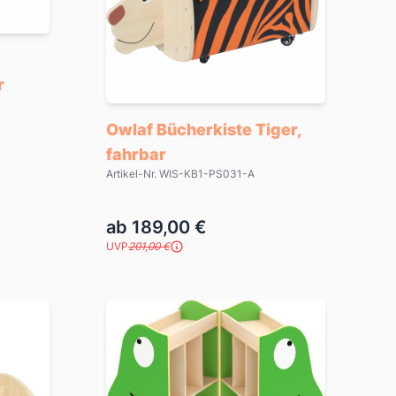
r
Owlaf Bücherkiste Tiger,
fahrbar
Artikel-Nr. WIS-KB1-PS031-A
ab 189,00 €
UVP
201,00 €