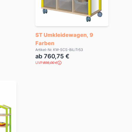
ST Umkleidewagen, 9
Farben
Artikel-Nr. KW-SCS-BiLiTr53
ab 760,75 €
UVP
895,00 €