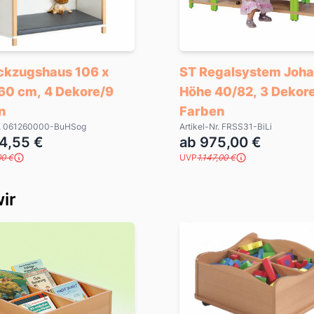
ckzugshaus 106 x
ST Regalsystem Joha
 60 cm, 4 Dekore/9
Höhe 40/82, 3 Dekor
n
Farben
Nr. 061260000-BuHSog
Artikel-Nr. FRSS31-BiLi
4,55 €
ab 975,00 €
00 €
UVP
1.147,00 €
ir