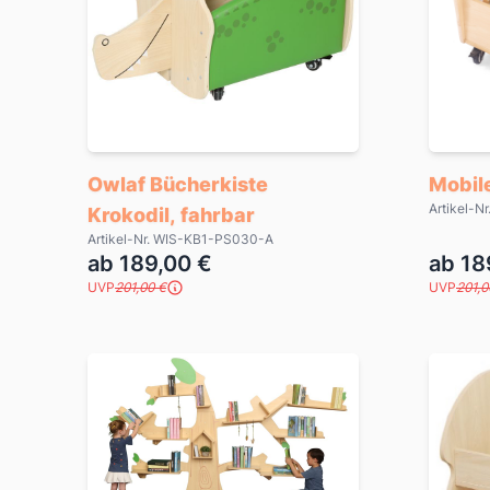
Owlaf Bücherkiste
Mobil
Artikel-
Krokodil, fahrbar
Artikel-Nr. WIS-KB1-PS030-A
ab 189,00 €
ab 18
UVP
201,00 €
UVP
201,0