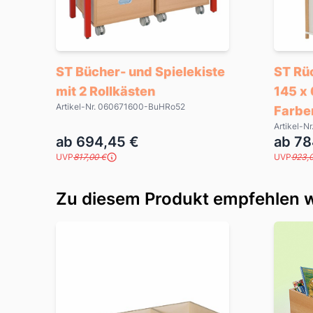
ST Bücher- und Spielekiste
ST Rü
mit 2 Rollkästen
145 x
Artikel-Nr. 060671600-BuHRo52
Farbe
Artikel-
ab 694,45 €
ab 78
UVP
817,00 €
UVP
923,
Zu diesem Produkt empfehlen w