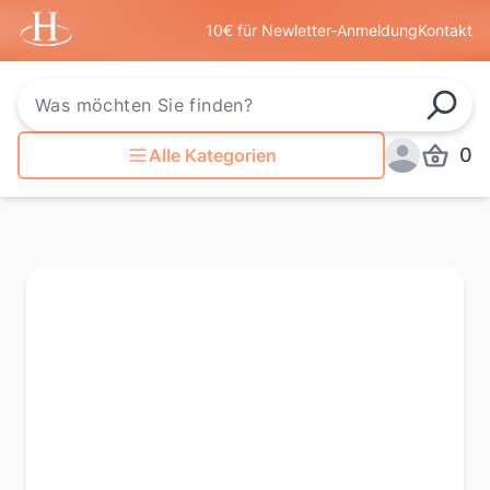
Startseite
10€ für Newletter-Anmeldung
Kontakt
Such
0
Alle Kategorien
Produkt
Anmelden