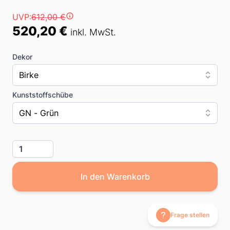
Preis
UVP:
612,00 €
520,20 €
inkl. MwSt.
Dekor
Birke
Kunststoffschübe
GN - Grün
Menge
In den Warenkorb
Frage stellen