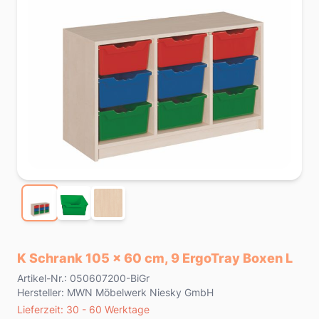
K Schrank 105 x 60 cm, 9 ErgoTray Boxen L
Product information
Artikel-Nr.: 050607200-BiGr
Hersteller: MWN Möbelwerk Niesky GmbH
Lieferzeit
Lieferzeit: 30 - 60 Werktage