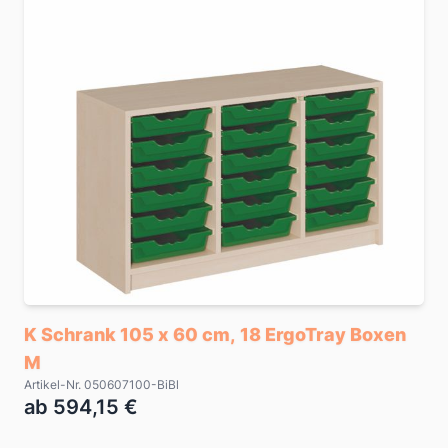
K Schrank 105 x 60 cm, 18 ErgoTray Boxen
M
Artikel-Nr. 050607100-BiBl
ab 594,15 €