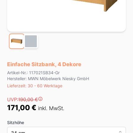
Einfache Sitzbank, 4 Dekore
Product information
Artikel-Nr.: 117021SB34-Gr
Hersteller: MWN Möbelwerk Niesky GmbH
Lieferzeit
Lieferzeit: 30 - 60 Werktage
Preis
UVP:
190,00 €
171,00 €
inkl. MwSt.
Sitzhöhe