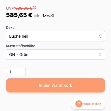
Preis
UVP:
689,00 €
585,65 €
inkl. MwSt.
Dekor
Buche hell
Kunststoffschübe
GN - Grün
Menge
In den Warenkorb
Frage stellen