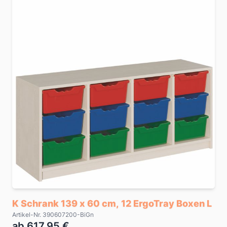
K Schrank 139 x 60 cm, 12 ErgoTray Boxen L
Artikel-Nr. 390607200-BiGn
ab 617,95 €