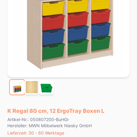
K Regal 80 cm, 12 ErgoTray Boxen L
Product information
Artikel-Nr.: 050807200-BuHGr
Hersteller: MWN Möbelwerk Niesky GmbH
Lieferzeit
Lieferzeit: 30 - 60 Werktage