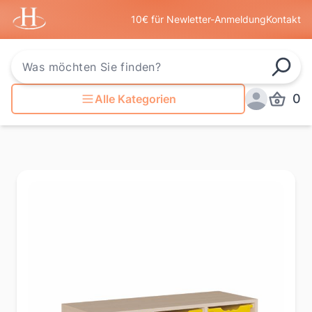
Startseite
10€ für Newletter-Anmeldung
Kontakt
Such
0
Alle Kategorien
Produkt
Anmelden