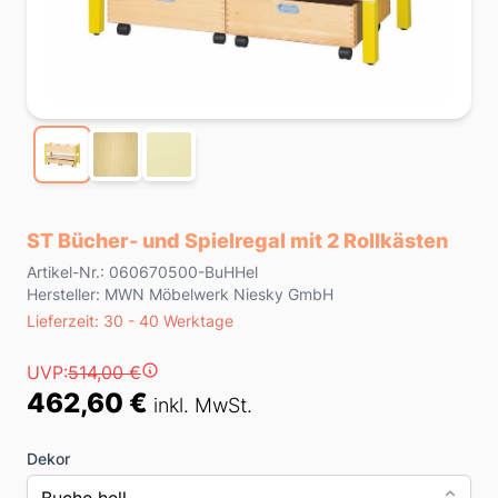
ST Bücher- und Spielregal mit 2 Rollkästen
Product information
Artikel-Nr.: 060670500-BuHHel
Hersteller: MWN Möbelwerk Niesky GmbH
Lieferzeit
Lieferzeit: 30 - 40 Werktage
Preis
UVP:
514,00 €
462,60 €
inkl. MwSt.
Dekor