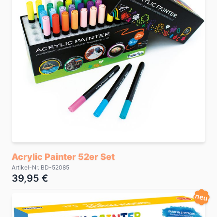
Acrylic Painter 52er Set
Artikel-Nr. BD-52085
39,95 €
neu