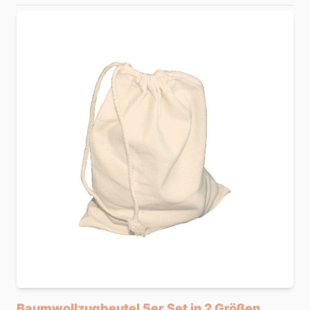
Baumwollzugbeutel 5er Set in 2 Größen