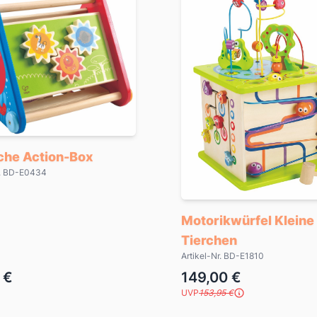
sche Action-Box
r. BD-E0434
Motorikwürfel Kleine
Tierchen
Artikel-Nr. BD-E1810
 €
149,00 €
UVP
153,95 €