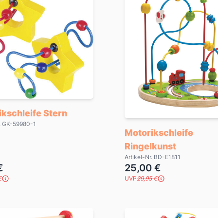
kschleife Stern
r. GK-59980-1
Motorikschleife
Ringelkunst
Artikel-Nr. BD-E1811
€
25,00 €
€
UVP
29,95 €