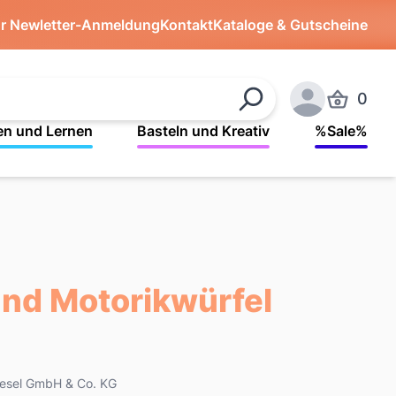
ür Newletter-Anmeldung
Kontakt
Kataloge & Gutscheine
0
Produkte 
Suchen
Anmelden
en und Lernen
Basteln und Kreativ
%Sale%
und Motorikwürfel
 Kiesel GmbH & Co. KG