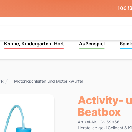
10€ f
Krippe, Kindergarten, Hort
Außenspiel
Spiel
ik
Motorikschleifen und Motorikwürfel
Activity- 
Beatbox
Product information
Artikel-Nr.: GK-59966
Hersteller: goki Gollnest &