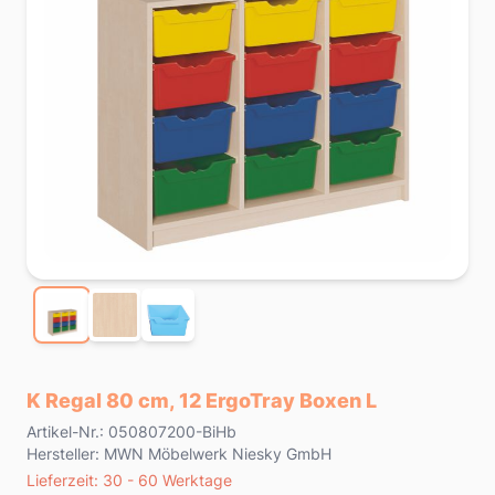
K Regal 80 cm, 12 ErgoTray Boxen L
Product information
Artikel-Nr.: 050807200-BiHb
Hersteller: MWN Möbelwerk Niesky GmbH
Lieferzeit
Lieferzeit: 30 - 60 Werktage