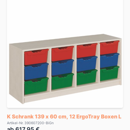
K Schrank 139 x 60 cm, 12 ErgoTray Boxen L
Artikel-Nr. 390607200-BiGn
ab 617,95 €