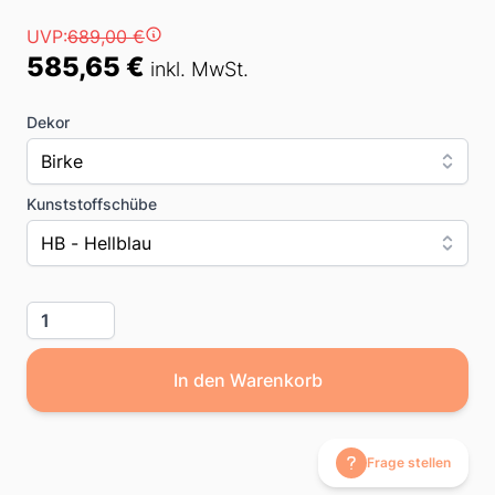
Preis
UVP:
689,00 €
585,65 €
inkl. MwSt.
Dekor
Birke
Kunststoffschübe
HB - Hellblau
Menge
In den Warenkorb
Frage stellen