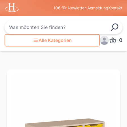
Startseite
10€ für Newletter-Anmeldung
Kontakt
Such
0
Alle Kategorien
Produkt
Anmelden