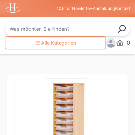
Startseite
10€ für Newletter-Anmeldung
Kontakt
Such
0
Alle Kategorien
Produkt
Anmelden