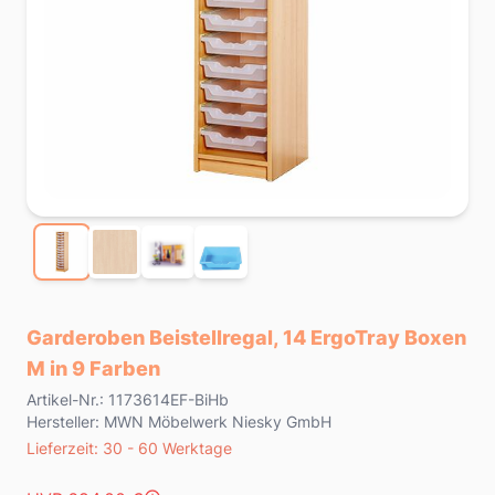
Garderoben Beistellregal, 14 ErgoTray Boxen
M in 9 Farben
Product information
Artikel-Nr.: 1173614EF-BiHb
Hersteller: MWN Möbelwerk Niesky GmbH
Lieferzeit
Lieferzeit: 30 - 60 Werktage