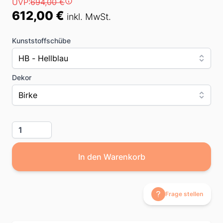
Preis
UVP:
694,00 €
612,00 €
inkl. MwSt.
Kunststoffschübe
HB - Hellblau
Dekor
Birke
Menge
In den Warenkorb
Frage stellen