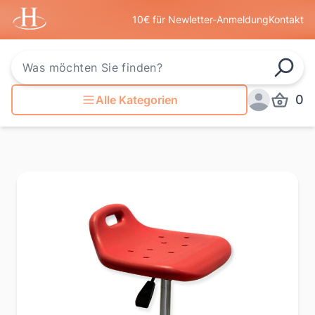
Startseite
10€ für Newletter-Anmeldung
Kontakt
Such
0
Alle Kategorien
Produkt
Anmelden