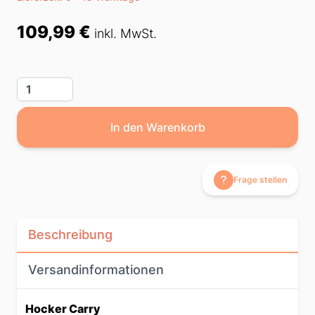
Preis
109,99 €
inkl. MwSt.
Menge
In den Warenkorb
Frage stellen
Beschreibung
Versandinformationen
Hocker Carry