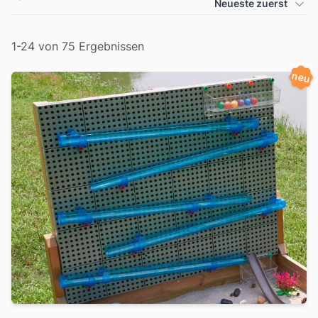
Produkt Sortierung
Neueste zuerst
Filter
1-24 von 75 Ergebnissen
neu
Produkte