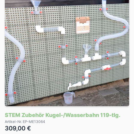
STEM Zubehör Kugel-/Wasserbahn 119-tlg.
Artikel-Nr. EP-ME13064
309,00 €