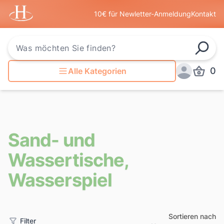
Startseite
10€ für Newletter-Anmeldung
Kontakt
Such
0
Alle Kategorien
Produkt
Anmelden
Sand- und
Wassertische,
Wasserspiel
Sortieren nach
Filter